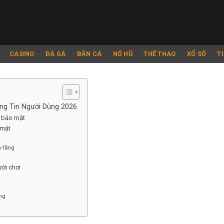
CASINO
ĐÁ GÀ
BẮN CÁ
NỔ HŨ
THỂ THAO
XỔ SỐ
T
ng Tin Người Dùng 2026
ch bảo mật
o mật
 tầng
ời chơi
ng