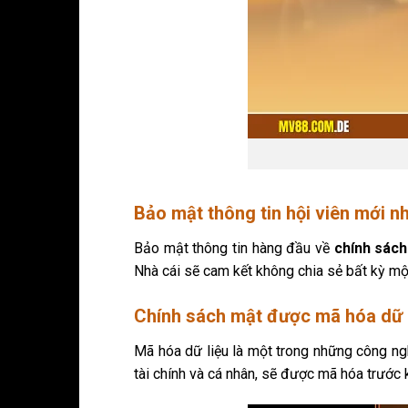
Bảo mật thông tin hội viên mới n
Bảo mật thông tin hàng đầu về
chính sác
Nhà cái sẽ cam kết không chia sẻ bất kỳ mộ
Chính sách mật được mã hóa dữ l
Mã hóa dữ liệu là một trong những công ng
tài chính và cá nhân, sẽ được mã hóa trước k