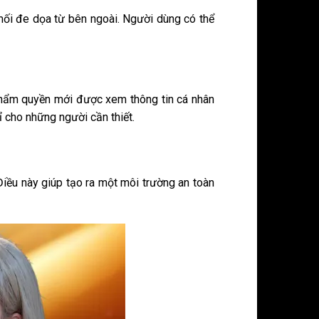
mối đe dọa từ bên ngoài. Người dùng có thể
thẩm quyền mới được xem thông tin cá nhân
 cho những người cần thiết.
 Điều này giúp tạo ra một môi trường an toàn