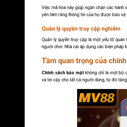
Việc mã hóa này giúp ngăn chặn các hành v
yên tâm rằng thông tin của họ được bảo vệ v
Quản lý quyền truy cập nghiêm
Quản lý quyền truy cập là một yếu tố quan 
người chơi. Nhà cái áp dụng các biện pháp 
Tầm quan trọng của chính
Chính sách bảo mật
không chỉ là một bộ q
và tin cậy cho tất cả người dùng, từ đó tăn