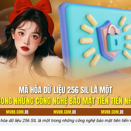
hóa dữ liệu 256 SIL là một trong những công nghệ bảo mật tiên tiến 