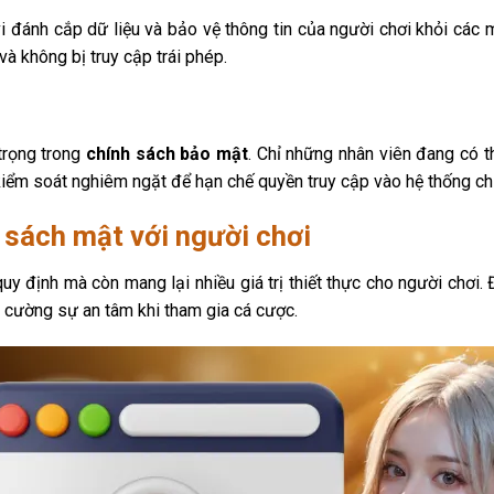
i đánh cắp dữ liệu và bảo vệ thông tin của người chơi khỏi các 
à không bị truy cập trái phép.
trọng trong
chính sách bảo mật
. Chỉ những nhân viên đang có 
kiểm soát nghiêm ngặt để hạn chế quyền truy cập vào hệ thống chỉ
 sách mật với người chơi
uy định mà còn mang lại nhiều giá trị thiết thực cho người chơi.
g cường sự an tâm khi tham gia cá cược.