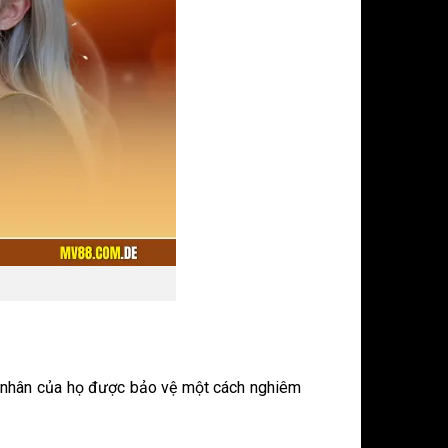
cá nhân của họ được bảo vệ một cách nghiêm