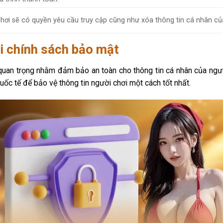
hơi sẽ có quyền yêu cầu truy cập cũng như xóa thông tin cá nhân củ
ại chính sách bảo mật
 quan trọng nhằm đảm bảo an toàn cho thông tin cá nhân của ngư
ốc tế để bảo vệ thông tin người chơi một cách tốt nhất.